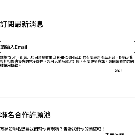
訂閱最新消息
請輸入Email
點擊“Go!”，即表示您同意接收來自 RHINOSHIELD 的有關最新產品消息、促銷活動
與折扣優惠優惠的電子郵件。您可以隨時取消訂閱。有關更多資訊，請閱讀我們的
網
站使用條款
。
Go!
聯名合作許願池
有夢幻聯名想要我們幫你實現嗎？告訴我們你的願望吧！