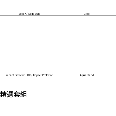
SolidX/ SolidSuit
Clear
Impact Protector PRO/ Impact Protector
AquaStand
精選套組